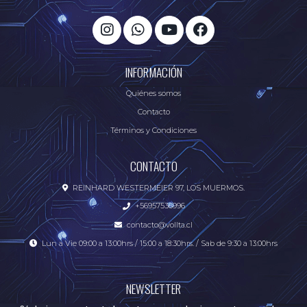
INFORMACIÓN
Quiénes somos
Contacto
Términos y Condiciones
CONTACTO
REINHARD WESTERMEIER 97, LOS MUERMOS.
+56957536996
contacto@vollta.cl
Lun a Vie 09:00 a 13:00hrs / 15:00 a 18:30hrs. / Sab de 9:30 a 13:00hrs
NEWSLETTER