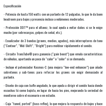
Especificación
- Potencia de hasta 150 watts con un parlante de 12 pulgadas, lo que le da buen
headroom para bajos y presencia incluso a volúmenes moderados.
- Protección DDT™ para el altavoz, lo cual ayuda a evitar daños si se le exige
mucho (por sobrecargas, golpes de señal, etc.).
- Ecualizador de 3 bandas (graves, medios, agudos), más interruptores de tono
(“Contour”, “Mid-Shift”, “Bright”) para moldear rápidamente el sonido.
- Circuito TransTube® para ganancia (“gain boost”) que emula características
de válvulas, aportando un poco de “calor” o “color” si se demanda.
- Incluye el potenciador Kosmos-C (una mejora “low-end enhancer”) que añade
sobretonos y sub-tonos para reforzar los graves sin exigir demasiado al
parlante.
- Diseño de caja con bafle angulado, lo que ayuda a dirigir el sonido hacia donde
escuchas tú como bajista, en lugar de hacia los pies, mejorando la seriedad de
monitoreo sobre el escenario o en estudio.
- Caja “tuned, ported” (bass reflex), lo que mejora la respuesta de bajos y hace