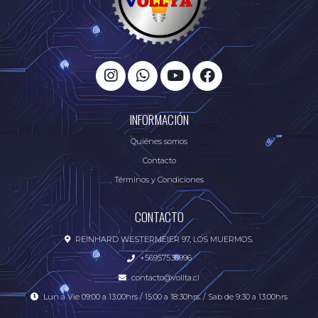
INFORMACIÓN
Quiénes somos
Contacto
Términos y Condiciones
CONTACTO
REINHARD WESTERMEIER 97, LOS MUERMOS.
+56957536996
contacto@vollta.cl
Lun a Vie 09:00 a 13:00hrs / 15:00 a 18:30hrs. / Sab de 9:30 a 13:00hrs