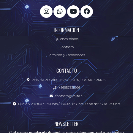
INFORMACIÓN
Quiénes somos
Contacto
Términos y Condiciones
CONTACTO
REINHARD WESTERMEIER 97, LOS MUERMOS.
+56957536996
contacto@vollta.cl
Lun a Vie 09:00 a 13:00hrs / 15:00 a 18:30hrs. / Sab de 9:30 a 13:00hrs
NEWSLETTER
Sé el primero en enterarte de nuestras nuevas colecciones, ventas especiales y