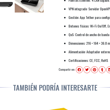
Puertos Ethernet: 4 LAN Gigabit
VPN integrado: Servidor OpenV
Gestión: App Tether para config
Botones físicos: Wi-Fi On/Off,
QoS: Control de ancho de band
Dimensiones: 216 × 164 × 36.8 
Alimentación: Adaptador externo
Certificaciones: CE, FCC, RoHS
Compartir en:
TAMBIÉN PODRÍA INTERESARTE