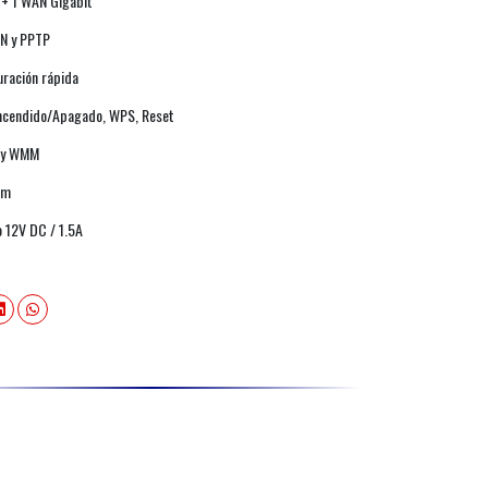
 + 1 WAN Gigabit
PN y PPTP
uración rápida
 Encendido/Apagado, WPS, Reset
a y WMM
mm
 12V DC / 1.5A