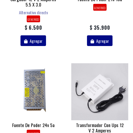
5.5 X 3.0
GENERICO
Alternativo directv
GENERICO
$ 6.500
$ 35.900
Agregar
Agregar
Fuente De Poder 24v 5a
Transformador Con Ups 12
V 2 Amperes