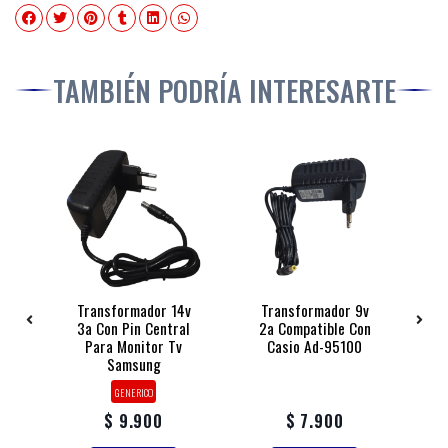
TAMBIÉN PODRÍA INTERESARTE
9
Transformador 14v
Transformador 9v
T
s
3a Con Pin Central
2a Compatible Con
Para Monitor Tv
Casio Ad-95100
Samsung
GENERICO
$ 9.900
$ 7.900