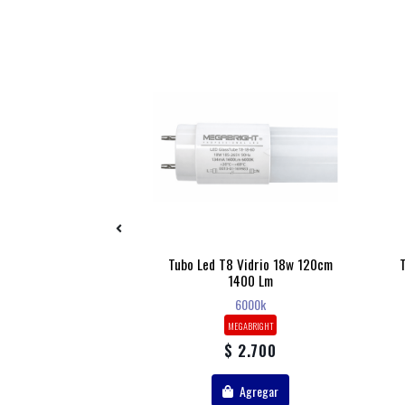
 Impresora 24 V 3
Tubo Led T8 Vidrio 18w 120cm
es 3 Pines
1400 Lm
6000k
HB
MEGABRIGHT
14.900
$ 2.700
Agregar
Agregar