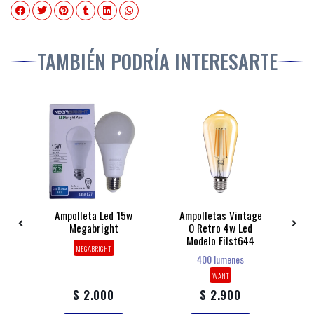
TAMBIÉN PODRÍA INTERESARTE
De
Ampolleta Led 15w
Ampolletas Vintage
A
a
Megabright
O Retro 4w Led
Modelo Filst644
MEGABRIGHT
400 lumenes
WANT
$ 2.000
$ 2.900