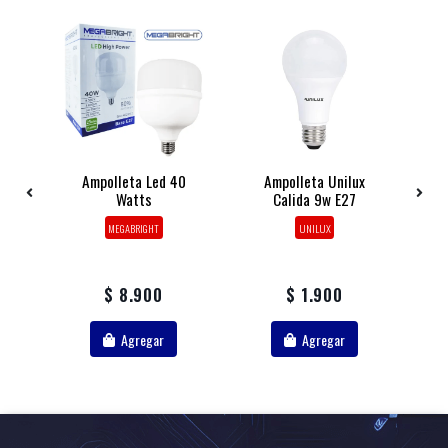
ght
Ampolleta Led 40
Ampolleta Unilux
A
Watts
Calida 9w E27
MEGABRIGHT
UNILUX
$ 8.900
$ 1.900
Agregar
Agregar