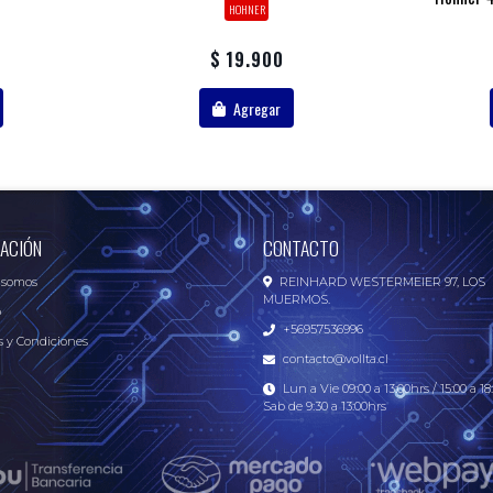
HOHNER
$ 19.900
Agregar
ACIÓN
CONTACTO
 somos
REINHARD WESTERMEIER 97, LOS
MUERMOS.
o
+56957536996
 y Condiciones
contacto@vollta.cl
Lun a Vie 09:00 a 13:00hrs / 15:00 a 18:
Sab de 9:30 a 13:00hrs