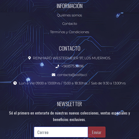
INFORMACIÓN
Quiénes somos
Contacto
Términos y Condiciones
CONTACTO
REINHARD WESTERMEIER 97, LOS MUERMOS.
+56957536996
contacto@vollta.cl
Lun a Vie 09:00 a 13:00hrs / 15:00 a 18:30hrs. / Sab de 9:30 a 13:00hrs
NEWSLETTER
Sé el primero en enterarte de nuestras nuevas colecciones, ventas especiales y
beneficios exclusivos.
Enviar