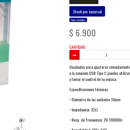
Stock por sucursal
Pocas Unidades.
$ 6.900
CANTIDAD
Diseñados para ajustarse cómodamente a
a la conexión USB Tipo C puedes utiliza
y tomar el control de tu música.
Especificaciones técnicas:
• Diámetro de las unidades 10mm
• Impedancia: 32Ω
• Resp. de frecuencia: 20-10000Hz
• Sensibilidad: 100± 3dB