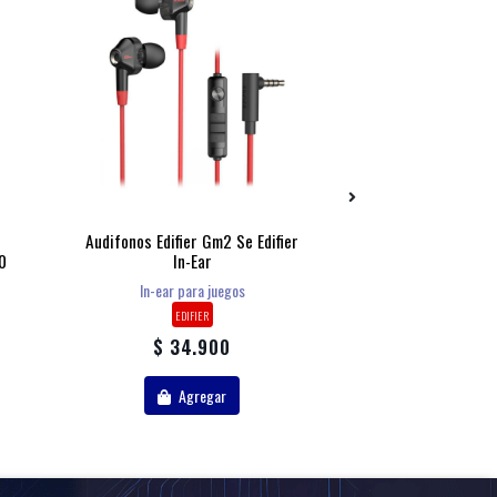
Audifonos Edifier Gm2 Se Edifier
Cable Adaptadoor
0
In-Ear
3.5 Mm Para Audi
In-ear para juegos
Sistema a
EDIFIER
RELACA
$ 34.900
$ 14.
Agregar
Agr