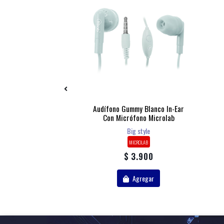
anos Libre Iphone
Audífono Gummy Blanco In-Ear
Con Micrófono Microlab
ICROLAB
Big style
MICROLAB
 7.500
$ 3.900
Agregar
Agregar