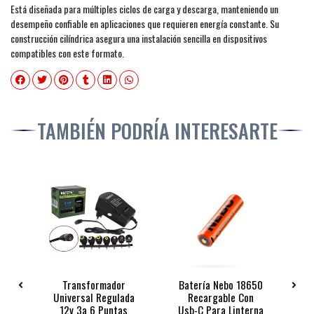
Está diseñada para múltiples ciclos de carga y descarga, manteniendo un
desempeño confiable en aplicaciones que requieren energía constante. Su
construcción cilíndrica asegura una instalación sencilla en dispositivos
compatibles con este formato.
TAMBIÉN PODRÍA INTERESARTE
Mah
Transformador
Batería Nebo 18650
Pi
ar
Universal Regulada
Recargable Con
1
12v 3a 6 Puntas
Usb-C Para Linterna