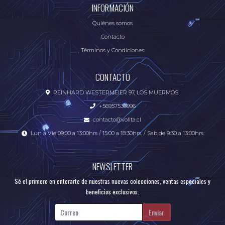
INFORMACIÓN
Quiénes somos
Contacto
Términos y Condiciones
CONTACTO
REINHARD WESTERMEIER 97, LOS MUERMOS.
+56957536996
contacto@vollta.cl
Lun a Vie 09:00 a 13:00hrs / 15:00 a 18:30hrs. / Sab de 9:30 a 13:00hrs
NEWSLETTER
Sé el primero en enterarte de nuestras nuevas colecciones, ventas especiales y
beneficios exclusivos.
Enviar