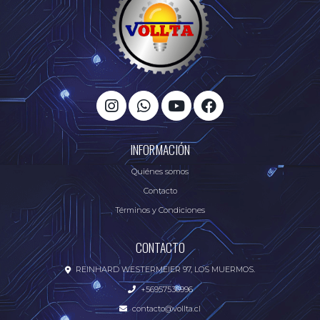
INFORMACIÓN
Quiénes somos
Contacto
Términos y Condiciones
CONTACTO
REINHARD WESTERMEIER 97, LOS MUERMOS.
+56957536996
contacto@vollta.cl