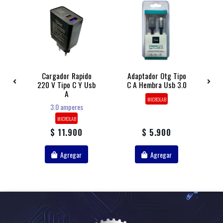
 2
Cargador Rapido
Adaptador Otg Tipo
220 V Tipo C Y Usb
C A Hembra Usb 3.0
M
s
A
D
MICROLAB
3.0 amperes
MICROLAB
$ 11.900
$ 5.900
Agregar
Agregar