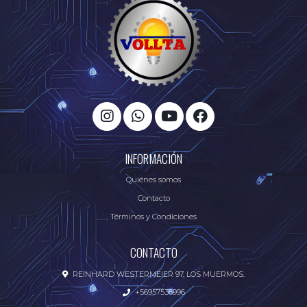
INFORMACIÓN
Quiénes somos
Contacto
Términos y Condiciones
CONTACTO
REINHARD WESTERMEIER 97, LOS MUERMOS.
+56957536996