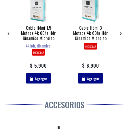
Cable Hdmi 1.5
Cable Hdmi 3
Metros 4k 60hz Hdr
Metros 4k 60hz Hdr
n
Dinamico Microlab
Dinamico Microlab
M
4k hdr, dinamico.
MICROLAB
MICROLAB
$ 5.900
$ 6.900
Agregar
Agregar
ACCESORIOS