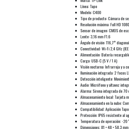
Marca: TP-Link
Línea: Tapo
Modelo: C400
Tipo de producto: Cámara de se
Resolución máxima: Full HD 108
Sensor de imagen: CMOS de esca
Lente: 3,16 mm F1.6
Ángulo de visión: 116,7° diagona
Conectividad: Wi-Fi 2,4 GHz (IEE
Alimentación: Batería recargable
Carga: USB-C (5 V / 1 A)
Visión nocturna: Infrarroja y a co
Iluminación integrada: 2 focos 
Detección inteligente: Movimien
Audio: Micrófono y altavoz inte
Alarma: Sirena integrada de 70
Almacenamiento local: Tarjeta m
Almacenamiento en la nube: Comp
Compatibilidad: Aplicación Tapo
Protección: IP65 resistente al ag
Temperatura de operación: -20 
Dimensiones: 81 × 48 × 58,3 mm