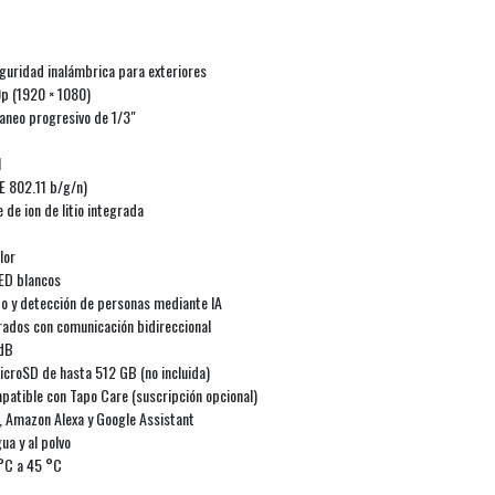
guridad inalámbrica para exteriores
0p (1920 × 1080)
neo progresivo de 1/3"
l
E 802.11 b/g/n)
 de ion de litio integrada
lor
LED blancos
to y detección de personas mediante IA
grados con comunicación bidireccional
 dB
icroSD de hasta 512 GB (no incluida)
atible con Tapo Care (suscripción opcional)
, Amazon Alexa y Google Assistant
ua y al polvo
°C a 45 °C