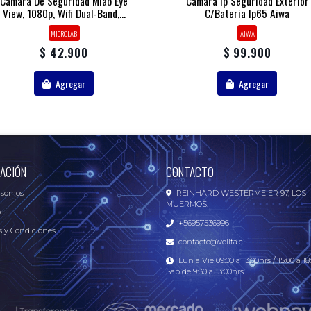
Camara De Seguridad Mlab Eye
Camara Ip Seguridad Exterior
View, 1080p, Wifi Dual-Band,...
C/bateria Ip65 Aiwa
MICROLAB
AIWA
$ 42.900
$ 99.900
Agregar
Agregar
ACIÓN
CONTACTO
 somos
REINHARD WESTERMEIER 97, LOS
MUERMOS.
o
+56957536996
 y Condiciones
contacto@vollta.cl
Lun a Vie 09:00 a 13:00hrs / 15:00 a 18:
Sab de 9:30 a 13:00hrs