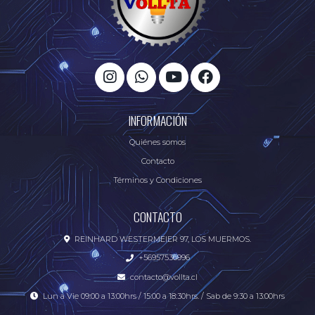
INFORMACIÓN
Quiénes somos
Contacto
Términos y Condiciones
CONTACTO
REINHARD WESTERMEIER 97, LOS MUERMOS.
+56957536996
contacto@vollta.cl
Lun a Vie 09:00 a 13:00hrs / 15:00 a 18:30hrs. / Sab de 9:30 a 13:00hrs