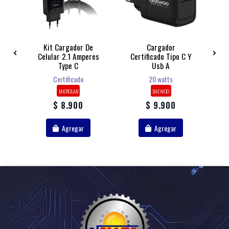
b
Kit Cargador De
Cargador
Ca
Celular 2.1 Amperes
Certificado Tipo C Y
Type C
Usb A
R
Certificado
20 watts
MICROLAB
DAEWOO
$ 8.900
$ 9.900
Agregar
Agregar