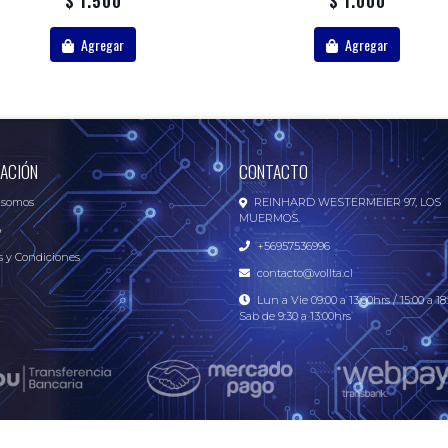
$ 1.500
$ 1.000
Agregar
Agregar
ACIÓN
CONTACTO
 somos
REINHARD WESTERMEIER 97, LOS
MUERMOS.
o
+56957536996
 y Condiciones
contacto@vollta.cl
Lun a Vie 09:00 a 13:00hrs / 15:00 a 18:
Sab de 9:30 a 13:00hrs
Electrónica Vollta – Tecnología y Electrónica Online © 2026
Creado por
Bsale