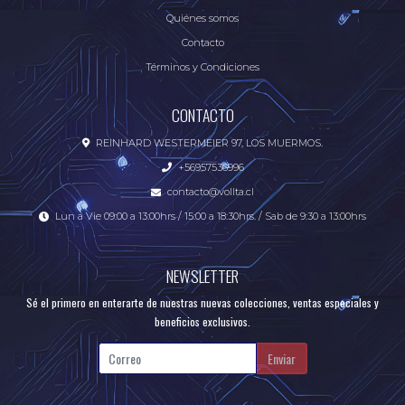
Quiénes somos
Contacto
Términos y Condiciones
CONTACTO
REINHARD WESTERMEIER 97, LOS MUERMOS.
+56957536996
contacto@vollta.cl
Lun a Vie 09:00 a 13:00hrs / 15:00 a 18:30hrs. / Sab de 9:30 a 13:00hrs
NEWSLETTER
Sé el primero en enterarte de nuestras nuevas colecciones, ventas especiales y
beneficios exclusivos.
Enviar