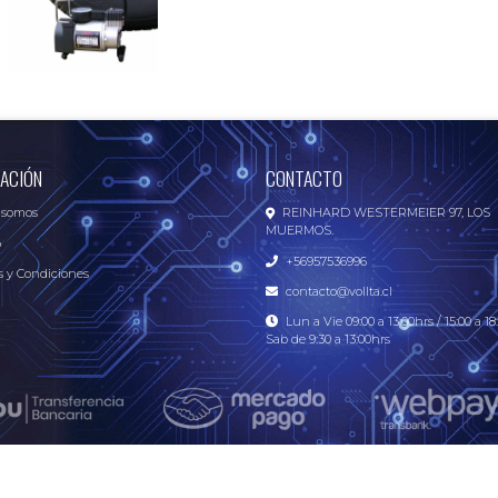
ACIÓN
CONTACTO
 somos
REINHARD WESTERMEIER 97, LOS
MUERMOS.
o
+56957536996
 y Condiciones
contacto@vollta.cl
Lun a Vie 09:00 a 13:00hrs / 15:00 a 18:
Sab de 9:30 a 13:00hrs
Electrónica Vollta – Tecnología y Electrónica Online © 2026
Creado por
Bsale