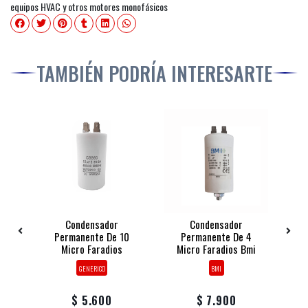
equipos HVAC y otros motores monofásicos
TAMBIÉN PODRÍA INTERESARTE
i
Condensador
Condensador
e
Permanente De 10
Permanente De 4
2
Micro Faradios
Micro Faradios Bmi
GENERICO
BMI
$ 5.600
$ 7.900