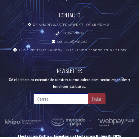
CONTACTO
REINHARD WESTERMEIER 97, LOS MUERMOS.
+56957536996
contacto@vollta.cl
Lun a Vie 09:00 a 13:00hrs / 15:00 a 18:30hrs. / Sab de 9:30 a 13:00hrs
NEWSLETTER
Sé el primero en enterarte de nuestras nuevas colecciones, ventas especiales y
beneficios exclusivos.
Enviar
Electrónica Vollta – Tecnología y Electrónica Online © 2026