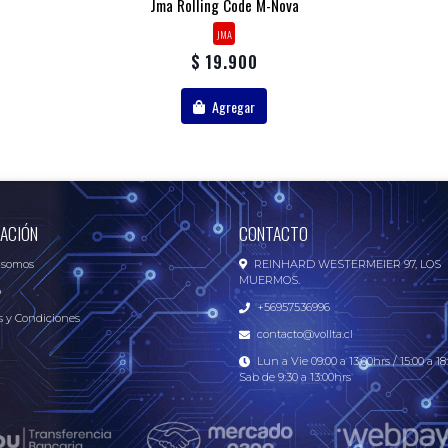
Jma Rolling Code M-Nova
JMA
$ 19.900
Agregar
ACIÓN
CONTACTO
 somos
REINHARD WESTERMEIER 97, LOS
MUERMOS.
o
+56957536996
 y Condiciones
contacto@vollta.cl
Lun a Vie 09:00 a 13:00hrs / 15:00 a 18:
Sab de 9:30 a 13:00hrs