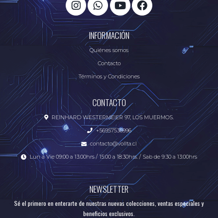
INFORMACIÓN
Quiénes somos
Contacto
Términos y Condiciones
CONTACTO
REINHARD WESTERMEIER 97, LOS MUERMOS.
+56957536996
contacto@vollta.cl
Lun a Vie 09:00 a 13:00hrs / 15:00 a 18:30hrs. / Sab de 9:30 a 13:00hrs
NEWSLETTER
Sé el primero en enterarte de nuestras nuevas colecciones, ventas especiales y
beneficios exclusivos.