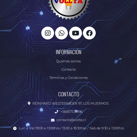
INFORMACIÓN
Quiénes somos
Contacto
Términos y Condiciones
CONTACTO
REINHARD WESTERMEIER 97, LOS MUERMOS.
+56957536996
contacto@vollta.cl
Lun a Vie 09:00 a 13:00hrs / 15:00 a 18:30hrs. / Sab de 9:30 a 13:00hrs