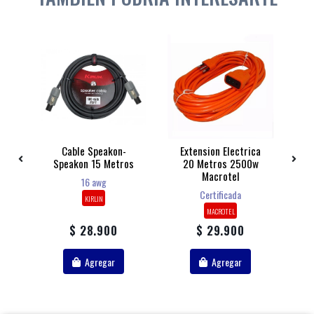
ica
Cable Speakon-
Extension Electrica
Al
Speakon 15 Metros
20 Metros 2500w
E
Macrotel
16 awg
Certificada
KIRLIN
MACROTEL
$ 28.900
$ 29.900
Agregar
Agregar