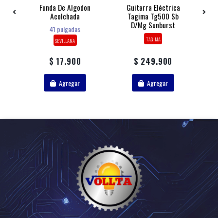
a
Funda De Algodon
Guitarra Eléctrica
g
Acolchada
Tagima Tg500 Sb
ra
D/mg Sunburst
P
41 pulgadas
TAGIMA
SEVILLANA
$ 17.900
$ 249.900
Agregar
Agregar