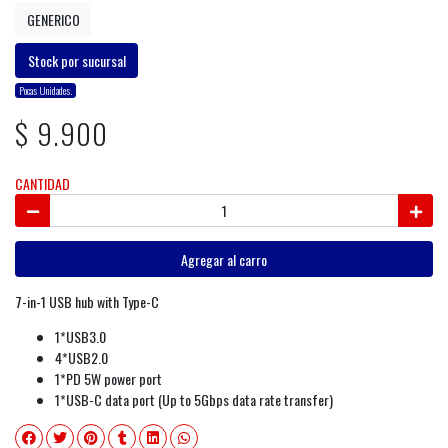
GENERICO
Stock por sucursal
Pocas Unidades.
$ 9.900
CANTIDAD
Agregar al carro
7-in-1 USB hub with Type-C
1*USB3.0
4*USB2.0
1*PD 5W power port
1*USB-C data port (Up to 5Gbps data rate transfer)