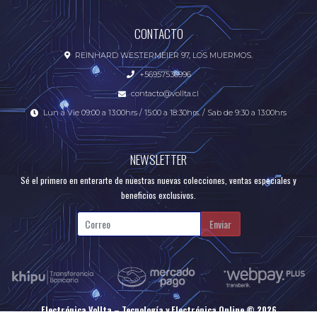
CONTACTO
REINHARD WESTERMEIER 97, LOS MUERMOS.
+56957536996
contacto@vollta.cl
Lun a Vie 09:00 a 13:00hrs / 15:00 a 18:30hrs. / Sab de 9:30 a 13:00hrs
NEWSLETTER
Sé el primero en enterarte de nuestras nuevas colecciones, ventas especiales y
beneficios exclusivos.
Enviar
Electrónica Vollta – Tecnología y Electrónica Online © 2026