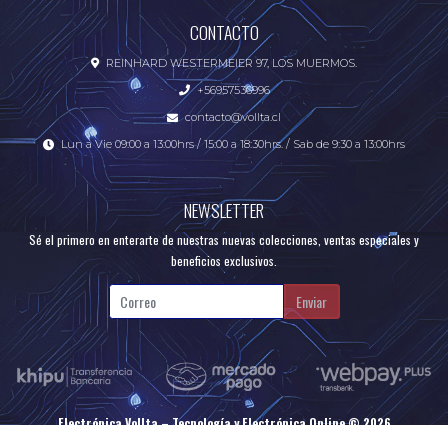
CONTACTO
REINHARD WESTERMEIER 97, LOS MUERMOS.
+56957536996
contacto@vollta.cl
Lun a Vie 09:00 a 13:00hrs / 15:00 a 18:30hrs. / Sab de 9:30 a 13:00hrs
NEWSLETTER
Sé el primero en enterarte de nuestras nuevas colecciones, ventas especiales y
beneficios exclusivos.
Enviar
Electrónica Vollta – Tecnología y Electrónica Online © 2026
Creado por
Bsale