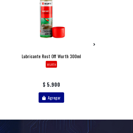
Lubricante Rost Off Wurth 300ml
Concentrado Lim
Naranja Wur
WURTH
WURT
$ 5.900
$ 1.
Agregar
Agr