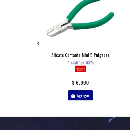
De Interiores En
Alicate Cortante Mini 5 Pulgadas
Wurth 500ml
Proskit 1pk-037s
WURTH
PROSKIT
17.900
$ 6.900
Agregar
Agregar