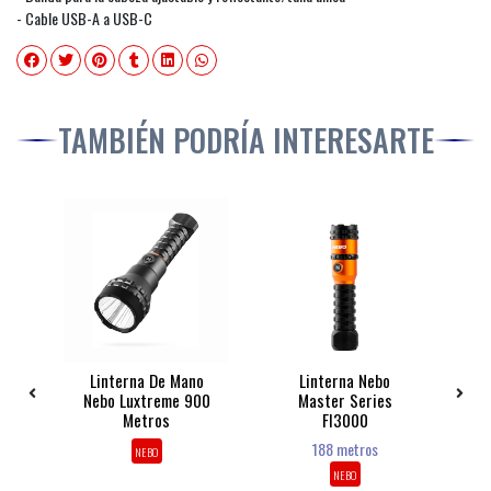
- Cable USB-A a USB-C
TAMBIÉN PODRÍA INTERESARTE
d
Linterna De Mano
Linterna Nebo
L
Nebo Luxtreme 900
Master Series
Metros
Fl3000
T
188 metros
NEBO
NEBO