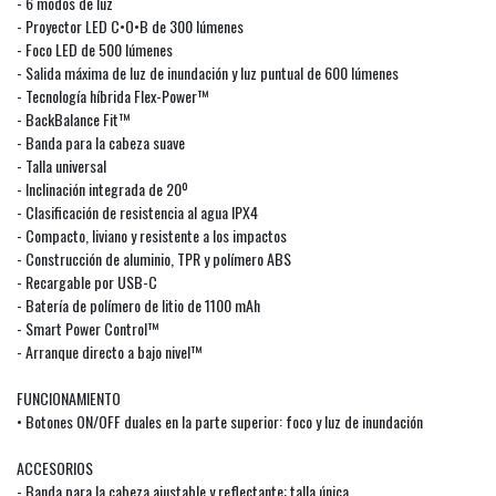
- 6 modos de luz
- Proyector LED C•O•B de 300 lúmenes
- Foco LED de 500 lúmenes
- Salida máxima de luz de inundación y luz puntual de 600 lúmenes
- Tecnología híbrida Flex-Power™
- BackBalance Fit™
- Banda para la cabeza suave
- Talla universal
- Inclinación integrada de 20º
- Clasificación de resistencia al agua IPX4
- Compacto, liviano y resistente a los impactos
- Construcción de aluminio, TPR y polímero ABS
- Recargable por USB-C
- Batería de polímero de litio de 1100 mAh
- Smart Power Control™
- Arranque directo a bajo nivel™
FUNCIONAMIENTO
• Botones ON/OFF duales en la parte superior: foco y luz de inundación
ACCESORIOS
- Banda para la cabeza ajustable y reflectante; talla única