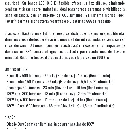
oscuridad. Su banda LED C•O•B flexible ofrece un haz difuso, eliminando
sombras y áreas sobreiluminadas, ideal para tareas cercanas o visibilidad a
larga distancia, con un máximo de 600 lúmenes. Su sistema híbrido Flex-
Power™ permite usar batería recargable o 3 baterías AAA de respaldo.
Gracias al BackBalance Fit™, el peso se distribuye de manera equilibrada,
eliminando los rebotes para mayor comodidad durante actividades como correr
o senderismo. Además, con su construcción resistente a impactos y
clasificación IPX4 contra el agua, es perfecta para condiciones de lluvia o
humedad. Redefine tus aventuras nocturnas con la CurvBeam 600 Flex.
MODOS DE LUZ
- Foco alto: 500 lúmenes - 96 mts (Haz de Luz) - 1,5 hrs (Rendimiento)
- Foco medio: 150 lúmenes - 53 mts (Haz de Luz) - 5,5 hrs (Rendimiento)
- Foco bajo: 30 lúmenes - 23 mts (Haz de Luz) - 10 hrs (Rendimiento)
- 180º alto: 300 lúmenes - 18 mts (Haz de Luz) - 2 hrs (Rendimiento)
- 180º bajo: 100 lúmenes - 11 mts (Haz de Luz) - 4 hrs (Rendimiento)
- 180º + Foco: 600 lúmenes - 85 mts (Haz de Luz) - 1,5 hrs (Rendimiento)
DISEÑO
- Diseño CurvBeam con iluminación de gran angular de 180º