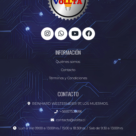
INFORMACIÓN
Quiénes somos
Contacto
Términos y Condiciones
CONTACTO
REINHARD WESTERMEIER 97, LOS MUERMOS.
+56957536996
contacto@vollta.cl
Lun a Vie 09:00 a 13:00hrs / 15:00 a 18:30hrs. / Sab de 9:30 a 13:00hrs