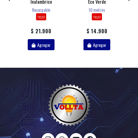
us
Inalambrico
Eco Verde
A
Recargable
10 metros
TRUST
TRUST
$ 21.900
$ 14.900
Agregar
Agregar