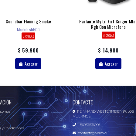
Soundbar Flaming Smoke
Parlante My Lil Firt Singer Mla
Rgb Con Microfono
Modelo sb500
MICROLAB
MICROLAB
$ 59.900
$ 14.900
Agregar
Agregar
ACIÓN
CONTACTO
 somos
REINHARD WESTERMEIER 97, LOS
MUERMOS.
o
+56957536996
 y Condiciones
contacto@vollta.cl