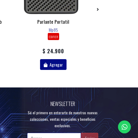
b
Parlante Portatil
Parlante Portati
Watts Radio F
Mp85
Ipx4
EDIFIER
AIWA
$ 24.900
$ 24.
Agregar
Agr
NEWSLETTER
Sé el primero en enterarte de nuestras nuevas
colecciones, ventas especiales y beneficios
exclusivos.