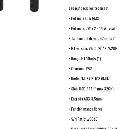
Especificaciones técnicas:
• Potencia 10W RMS
• Potencia: 7W x 2 = 14 W total
• Tamaño del driver: 52mm x 2
• BT version: V5.3 L2CAP /A2DP
• Rango BT 10mts (*)
• Conexión TWS
• Radio FM: 87.5-108.0MHz
• Slot: USB / TF (* máx 32Gb)
• Entrada AUX 3.5mm
• Función manos libres
• S/N Ratio: ≥90dB
• Respuesta Freq.:120Hz-20KHz