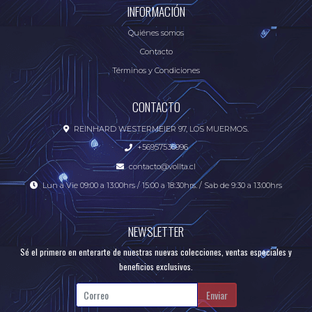
INFORMACIÓN
Quiénes somos
Contacto
Términos y Condiciones
CONTACTO
REINHARD WESTERMEIER 97, LOS MUERMOS.
+56957536996
contacto@vollta.cl
Lun a Vie 09:00 a 13:00hrs / 15:00 a 18:30hrs. / Sab de 9:30 a 13:00hrs
NEWSLETTER
Sé el primero en enterarte de nuestras nuevas colecciones, ventas especiales y
beneficios exclusivos.
Enviar