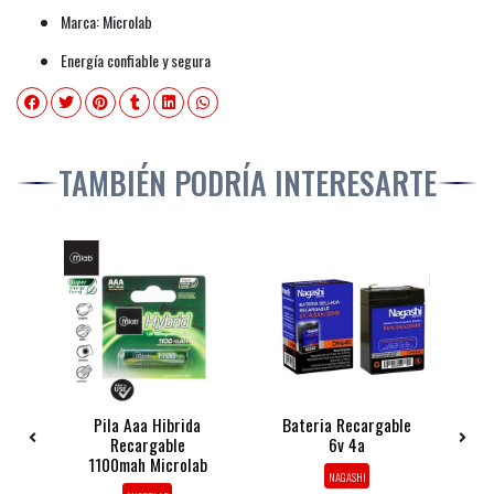
Marca: Microlab
Energía confiable y segura
TAMBIÉN PODRÍA INTERESARTE
4
Pila Aaa Hibrida
Bateria Recargable
ne
Recargable
6v 4a
1100mah Microlab
NAGASHI