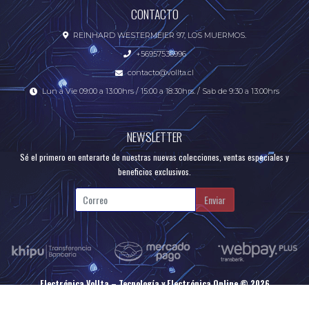
CONTACTO
REINHARD WESTERMEIER 97, LOS MUERMOS.
+56957536996
contacto@vollta.cl
Lun a Vie 09:00 a 13:00hrs / 15:00 a 18:30hrs. / Sab de 9:30 a 13:00hrs
NEWSLETTER
Sé el primero en enterarte de nuestras nuevas colecciones, ventas especiales y
beneficios exclusivos.
Enviar
Electrónica Vollta – Tecnología y Electrónica Online © 2026
Creado por
Bsale