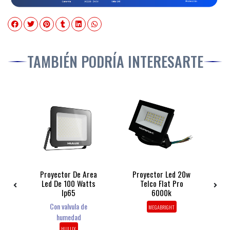
TAMBIÉN PODRÍA INTERESARTE
ed
Proyector De Area
Proyector Led 20w
0
Led De 100 Watts
Telco Flat Pro
R
ht
Ip65
6000k
Con valvula de
MEGABRIGHT
humedad
HULUX