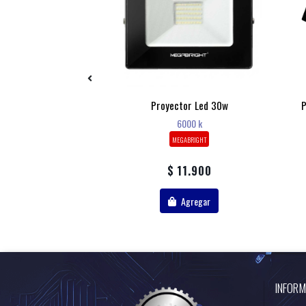
 Industrial 100w –
Proyector Led 30w
P
Luz Fría 6500 K
6000 k
LOGIC
MEGABRIGHT
28.900
$ 11.900
Agregar
Agregar
INFORM