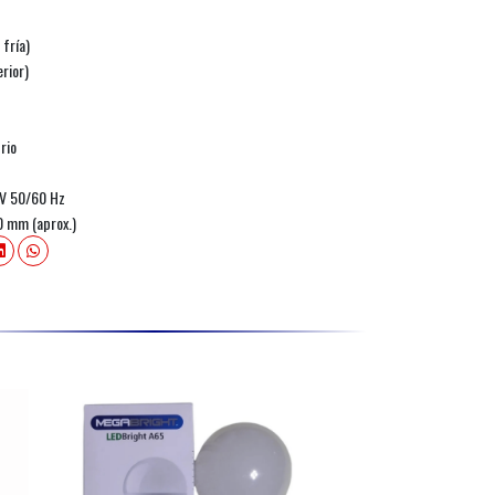
 fría)
erior)
rio
V 50/60 Hz
0 mm (aprox.)