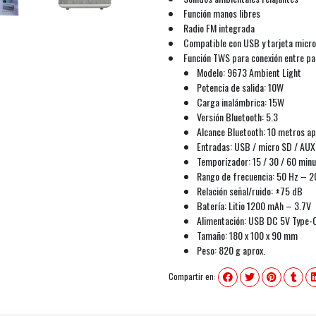
Función manos libres
Radio FM integrada
Compatible con USB y tarjeta micr
Función TWS para conexión entre pa
Modelo: 9673 Ambient Light
Potencia de salida: 10W
Carga inalámbrica: 15W
Versión Bluetooth: 5.3
Alcance Bluetooth: 10 metros ap
Entradas: USB / micro SD / AUX
Temporizador: 15 / 30 / 60 min
Rango de frecuencia: 50 Hz – 2
Relación señal/ruido: ±75 dB
Batería: Litio 1200 mAh – 3.7V
Alimentación: USB DC 5V Type-
Tamaño: 180 x 100 x 90 mm
Peso: 820 g aprox.
Compartir en: