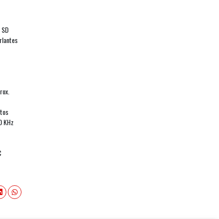
o SD
rlantes
rox.
utos
0 KHz
C