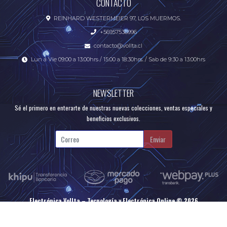
CONTACTO
REINHARD WESTERMEIER 97, LOS MUERMOS.
+56957536996
contacto@vollta.cl
Lun a Vie 09:00 a 13:00hrs / 15:00 a 18:30hrs. / Sab de 9:30 a 13:00hrs
NEWSLETTER
Sé el primero en enterarte de nuestras nuevas colecciones, ventas especiales y
beneficios exclusivos.
Enviar
Electrónica Vollta – Tecnología y Electrónica Online © 2026
Creado por
Bsale