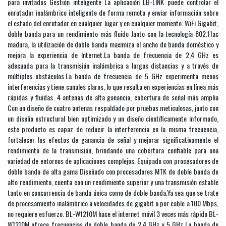
para invitados Gestión inteligente La aplicación LB-LINK puede controlar el
enrutador inalámbrico inteligente de forma remota y enviar información sobre
el estado del enrutador en cualquier lugar y en cualquier momento. WiFi Gigabit,
doble banda para un rendimiento más fluido Junto con la tecnología 802.11ac
madura, la utilización de doble banda maximiza el ancho de banda doméstico y
mejora la experiencia de Internet.La banda de frecuencia de 2,4 GHz es
adecuada para la transmisión inalámbrica a largas distancias y a través de
múltiples obstáculos.La banda de frecuencia de 5 GHz experimenta menos
interferencias y tiene canales claros, lo que resulta en experiencias en línea más
rápidas y fluidas. 4 antenas de alta ganancia, cobertura de señal más amplia
Con un diseño de cuatro antenas respaldado por pruebas meticulosas, junto con
un diseño estructural bien optimizado y un diseño científicamente informado,
este producto es capaz de reducir la interferencia en la misma frecuencia,
fortalecer los efectos de ganancia de señal y mejorar significativamente el
rendimiento de la transmisión, brindando una cobertura confiable para una
variedad de entornos de aplicaciones complejos. Equipado con procesadores de
doble banda de alta gama Diseñado con procesadores MTK de doble banda de
alto rendimiento, cuenta con un rendimiento superior y una transmisión estable
tanto en concurrencia de banda única como de doble banda.Ya sea que se trate
de procesamiento inalámbrico a velocidades de gigabit o por cable a 100 Mbps,
no requiere esfuerzo. BL-W1210M hace el internet móvil 3 veces más rápido BL-
W1210M ofrece frecuencias de doble banda de 2,4 GHz y 5 GHz La banda de