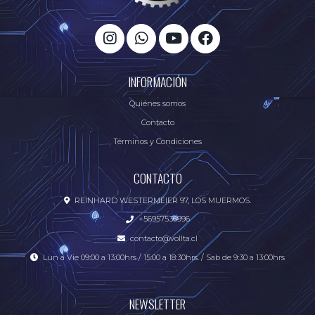
INFORMACIÓN
Quiénes somos
Contacto
Términos y Condiciones
CONTACTO
REINHARD WESTERMEIER 97, LOS MUERMOS.
+56957536996
contacto@vollta.cl
Lun a Vie 09:00 a 13:00hrs / 15:00 a 18:30hrs. / Sab de 9:30 a 13:00hrs
NEWSLETTER