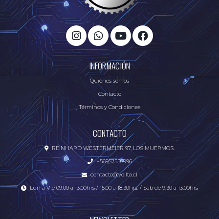
INFORMACIÓN
Quiénes somos
Contacto
Términos y Condiciones
CONTACTO
REINHARD WESTERMEIER 97, LOS MUERMOS.
+56957536996
contacto@vollta.cl
Lun a Vie 09:00 a 13:00hrs / 15:00 a 18:30hrs. / Sab de 9:30 a 13:00hrs