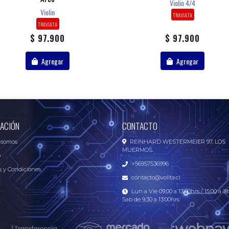
Violin 4/4
Violin
TRAVIATA
TRAVIATA
$ 97.900
$ 97.900
Agregar
Agregar
ACIÓN
CONTACTO
 somos
REINHARD WESTERMEIER 97, LOS
MUERMOS.
o
+56957536996
 y Condiciones
contacto@vollta.cl
Lun a Vie 09:00 a 13:00hrs / 15:00 a 18:
Sab de 9:30 a 13:00hrs