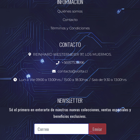
INFORMACIÓN
Quiénes somos
Contacto
Términos y Condiciones
CONTACTO
REINHARD WESTERMEIER 97, LOS MUERMOS.
+56957536996
contacto@vollta.cl
Lun a Vie 09:00 a 13:00hrs / 15:00 a 18:30hrs. / Sab de 9:30 a 13:00hrs
NEWSLETTER
Sé el primero en enterarte de nuestras nuevas colecciones, ventas especiales y
beneficios exclusivos.
Enviar