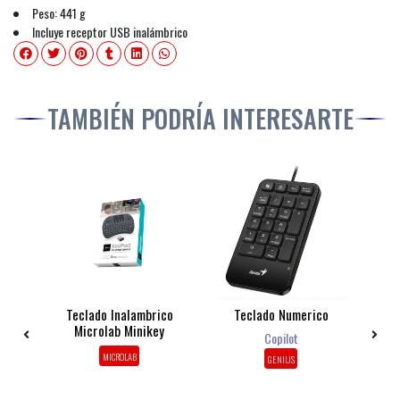
Peso: 441 g
Incluye receptor USB inalámbrico
TAMBIÉN PODRÍA INTERESARTE
1
Teclado Inalambrico
Teclado Numerico
T
 +
Microlab Minikey
C
Copilot
a
K
MICROLAB
GENIUS
Te