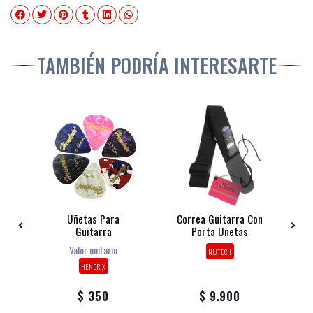
TAMBIÉN PODRÍA INTERESARTE
p
Uñetas Para
Correa Guitarra Con
e
Guitarra
Porta Uñetas
e
Valor unitario
NUTECH
HENDRIX
$ 350
$ 9.900