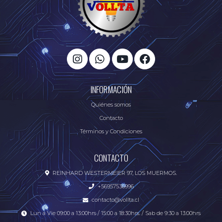
INFORMACIÓN
Quiénes somos
Contacto
Términos y Condiciones
CONTACTO
REINHARD WESTERMEIER 97, LOS MUERMOS.
+56957536996
contacto@vollta.cl
Lun a Vie 09:00 a 13:00hrs / 15:00 a 18:30hrs. / Sab de 9:30 a 13:00hrs