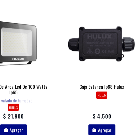
De Area Led De 100 Watts
Caja Estanca Ip68 Hulux
Ip65
HULUX
 valvula de humedad
HULUX
$ 21.900
$ 4.500
Agregar
Agregar