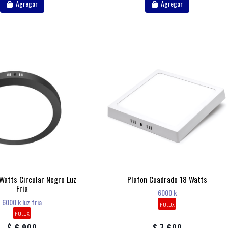
Agregar
Agregar
Watts Circular Negro Luz
Plafon Cuadrado 18 Watts
Fria
6000 k
6000 k luz fria
HULUX
HULUX
$ 6.900
$ 7.600