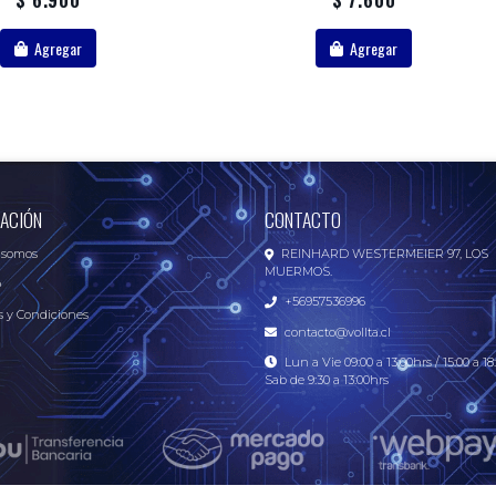
Agregar
Agregar
ACIÓN
CONTACTO
 somos
REINHARD WESTERMEIER 97, LOS
MUERMOS.
o
+56957536996
 y Condiciones
contacto@vollta.cl
Lun a Vie 09:00 a 13:00hrs / 15:00 a 18:
Sab de 9:30 a 13:00hrs