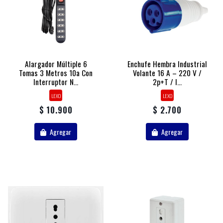
Alargador Múltiple 6
Enchufe Hembra Industrial
Tomas 3 Metros 10a Con
Volante 16 A – 220 V /
Interruptor N...
2p+t / I...
LEXO
LEXO
$ 10.900
$ 2.700
Agregar
Agregar