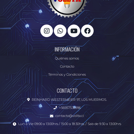
INFORMACIÓN
Quiénes somos
Contacto
Términos y Condiciones
CONTACTO
REINHARD WESTERMEIER 97, LOS MUERMOS.
+56957536996
contacto@vollta.cl
Lun a Vie 09:00 a 13:00hrs / 15:00 a 18:30hrs. / Sab de 9:30 a 13:00hrs